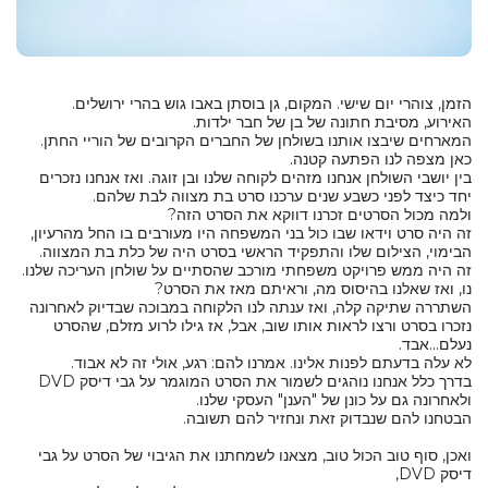
הזמן, צוהרי יום שישי. המקום, גן בוסתן באבו גוש בהרי ירושלים.
האירוע, מסיבת חתונה של בן של חבר ילדות.
המארחים שיבצו אותנו בשולחן של החברים הקרובים של הוריי החתן.
כאן מצפה לנו הפתעה קטנה.
בין יושבי השולחן אנחנו מזהים לקוחה שלנו ובן זוגה. ואז אנחנו נזכרים
יחד כיצד לפני כשבע שנים ערכנו סרט בת מצווה לבת שלהם.
ולמה מכול הסרטים זכרנו דווקא את הסרט הזה?
זה היה סרט וידאו שבו כול בני המשפחה היו מעורבים בו החל מהרעיון,
הבימוי, הצילום שלו והתפקיד הראשי בסרט היה של כלת בת המצווה.
זה היה ממש פרויקט משפחתי מורכב שהסתיים על שולחן העריכה שלנו.
נו, ואז שאלנו בהיסוס מה, וראיתם מאז את הסרט?
השתררה שתיקה קלה, ואז ענתה לנו הלקוחה במבוכה שבדיוק לאחרונה
נזכרו בסרט ורצו לראות אותו שוב, אבל, אז גילו לרוע מזלם, שהסרט
נעלם...אבד.
לא עלה בדעתם לפנות אלינו. אמרנו להם: רגע, אולי זה לא אבוד.
בדרך כלל אנחנו נוהגים לשמור את הסרט המוגמר על גבי דיסק DVD
ולאחרונה גם על כונן של "הענן" העסקי שלנו.
הבטחנו להם שנבדוק זאת ונחזיר להם תשובה.
ואכן, סוף טוב הכול טוב, מצאנו לשמחתנו את הגיבוי של הסרט על גבי
דיסק DVD,